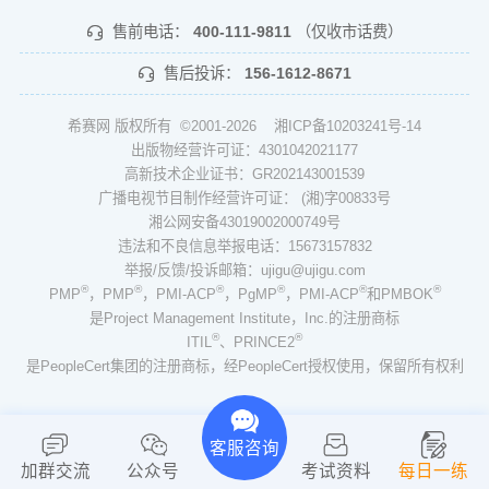
售前电话：
400-111-9811
（仅收市话费）
售后投诉：
156-1612-8671
希赛网 版权所有 ©2001-2026
湘ICP备10203241号-14
出版物经营许可证：4301042021177
高新技术企业证书：GR202143001539
广播电视节目制作经营许可证： (湘)字00833号
湘公网安备43019002000749号
违法和不良信息举报电话：15673157832
举报/反馈/投诉邮箱：ujigu@ujigu.com
®
®
®
®
®
®
PMP
，PMP
，PMI-ACP
，PgMP
，PMI-ACP
和PMBOK
是Project Management Institute，Inc.的注册商标
®
®
ITIL
、PRINCE2
是PeopleCert集团的注册商标，经PeopleCert授权使用，保留所有权利
客服咨询
加群交流
公众号
考试资料
每日一练