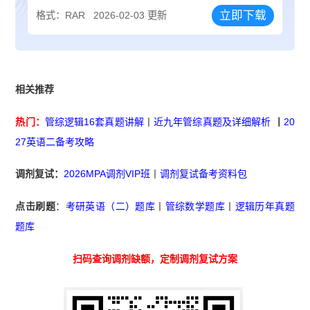
立即下载
格式：RAR
2026-02-03 更新
相关推荐
热门：
管综逻辑16套真题讲解
丨
近九年管综真题及详细解析
丨
20
27英语二备考攻略
调剂复试：
2026MPA调剂VIP班
丨
调剂复试备考资料包
点击刷题
：
考研英语（二）题库
丨
管综数学题库
丨
逻辑历年真题
题库
扫码查询调剂缺额，定制调剂复试方案