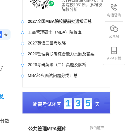
3分钟匹配目标院校，覆
盖院校1031所，多档次
院校分析
电话咨询
2027全国MBA院校提前批通知汇总
工商管理硕士（MBA）院校库
5
天
公众号
2027英语二备考攻略
2026管理类联考综合能力真题及答案
APP下载
2026考研英语（二）真题及解析
学
MBA经典面试问题分类汇总
2017-2025近九年各科真题及详细解析
总
考研英语（二）试题库
1
3
5
距离考试还有
天
2027写作备考攻略
校分数
我的题库
公共管理MPA题库