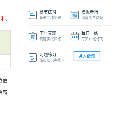
章节练习
模拟考场
为准。
章节专项突破
海量免费试题
历年真题
每日一练
真题实战演练
每天10题练习
习题练习
进入做题
核心知识点练习
位依
会高