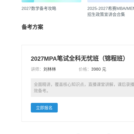
2027数学备考攻略
2025-2027希赛MBA/M
招生政策宣讲会合集
备考方案
2027MPA笔试全科无忧班（锦程班）
讲师：
刘林林
价格：
3980 元
全面精讲，覆盖核心知识点，直播课堂讲解，课后录
效备考。
立即报名