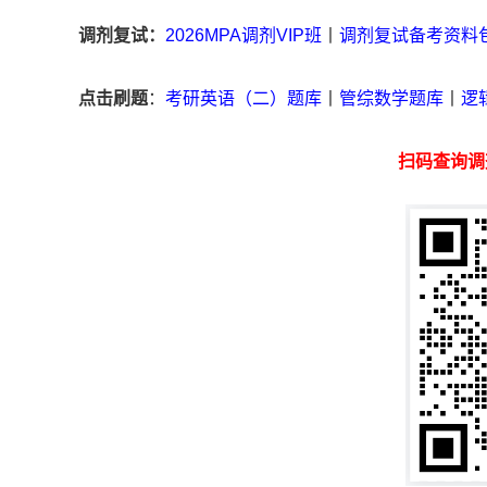
调剂复试：
2026MPA调剂VIP班
丨
调剂复试备考资料
点击刷题
：
考研英语（二）题库
丨
管综数学题库
丨
逻
扫码查询调