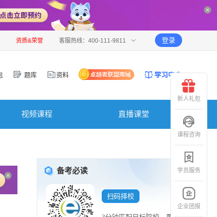
登录
报
资质&荣誉
客服热线：400-111-9811
包
题库
资料
新人礼包
视频课程
直播课堂
课程咨询
备考必读
学员服务
扫码择校
企业团报