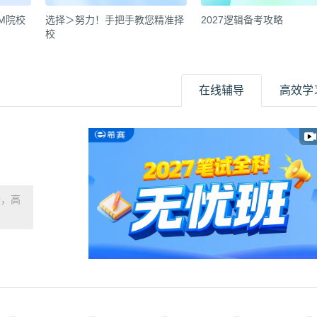
EM院校
选择＞努力！手把手教您精准择
2027逻辑备考攻略
校
在线辅导
高效学
播，高