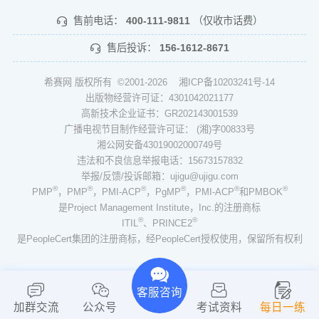
售前电话：
400-111-9811
（仅收市话费）
售后投诉：
156-1612-8671
希赛网 版权所有 ©2001-2026
湘ICP备10203241号-14
出版物经营许可证：4301042021177
高新技术企业证书：GR202143001539
广播电视节目制作经营许可证： (湘)字00833号
湘公网安备43019002000749号
违法和不良信息举报电话：15673157832
举报/反馈/投诉邮箱：ujigu@ujigu.com
®
®
®
®
®
®
PMP
，PMP
，PMI-ACP
，PgMP
，PMI-ACP
和PMBOK
是Project Management Institute，Inc.的注册商标
®
®
ITIL
、PRINCE2
是PeopleCert集团的注册商标，经PeopleCert授权使用，保留所有权利
客服咨询
加群交流
公众号
考试资料
每日一练