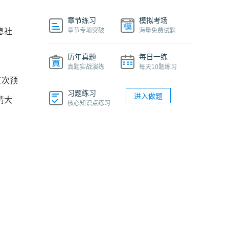
章节练习
模拟考场
息社
章节专项突破
海量免费试题
历年真题
每日一练
真题实战演练
每天10题练习
三次预
习题练习
进入做题
请大
核心知识点练习