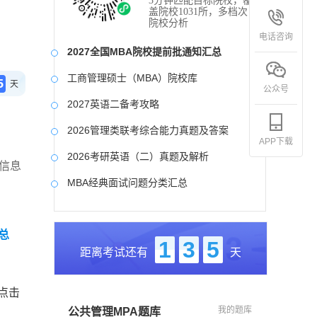
3分钟匹配目标院校，覆
盖院校1031所，多档次
院校分析
电话咨询
2027全国MBA院校提前批通知汇总
工商管理硕士（MBA）院校库
5
天
公众号
2027英语二备考攻略
2026管理类联考综合能力真题及答案
APP下载
2026考研英语（二）真题及解析
信息
MBA经典面试问题分类汇总
2017-2025近九年各科真题及详细解析
总
考研英语（二）试题库
1
3
5
距离考试还有
天
2027写作备考攻略
点击
我的题库
公共管理MPA题库