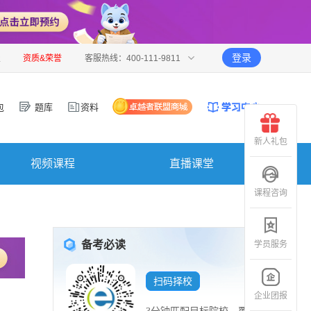
登录
报
资质&荣誉
客服热线：400-111-9811
包
题库
资料
新人礼包
视频课程
直播课堂
课程咨询
备考必读
学员服务
扫码择校
企业团报