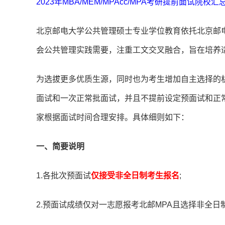
2023年MBA/MEM/MPAcc/MPA考研提前面试院校汇
北京邮电大学公共管理硕士专业学位教育依托北京邮
会公共管理实践需要，注重工文交叉融合，旨在培养
为选拔更多优质生源，同时也为考生增加自主选择的机会
面试和一次正常批面试，并且不提前设定预面试和正
家根据面试时间合理安排。具体细则如下：
一、简要说明
1.各批次预面试
仅接受非全日制考生报名
;
2.预面试成绩仅对一志愿报考北邮MPA且选择非全日