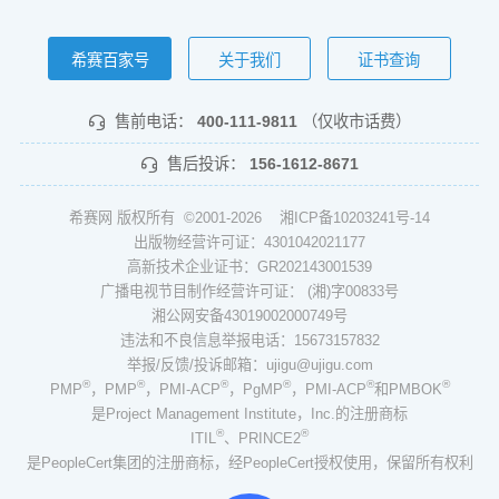
希赛百家号
关于我们
证书查询
售前电话：
400-111-9811
（仅收市话费）
售后投诉：
156-1612-8671
希赛网 版权所有 ©2001-2026
湘ICP备10203241号-14
出版物经营许可证：4301042021177
高新技术企业证书：GR202143001539
广播电视节目制作经营许可证： (湘)字00833号
湘公网安备43019002000749号
违法和不良信息举报电话：15673157832
举报/反馈/投诉邮箱：ujigu@ujigu.com
®
®
®
®
®
®
PMP
，PMP
，PMI-ACP
，PgMP
，PMI-ACP
和PMBOK
是Project Management Institute，Inc.的注册商标
®
®
ITIL
、PRINCE2
是PeopleCert集团的注册商标，经PeopleCert授权使用，保留所有权利