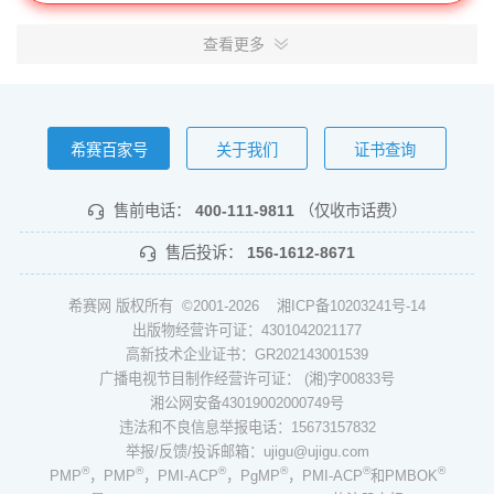
查看更多
希赛百家号
关于我们
证书查询
售前电话：
400-111-9811
（仅收市话费）
售后投诉：
156-1612-8671
希赛网 版权所有 ©2001-2026
湘ICP备10203241号-14
出版物经营许可证：4301042021177
高新技术企业证书：GR202143001539
广播电视节目制作经营许可证： (湘)字00833号
湘公网安备43019002000749号
违法和不良信息举报电话：15673157832
举报/反馈/投诉邮箱：ujigu@ujigu.com
®
®
®
®
®
®
PMP
，PMP
，PMI-ACP
，PgMP
，PMI-ACP
和PMBOK