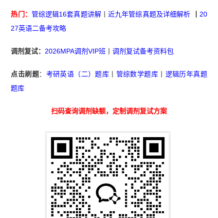
热门：
管综逻辑16套真题讲解
丨
近九年管综真题及详细解析
丨
20
27英语二备考攻略
调剂复试：
2026MPA调剂VIP班
丨
调剂复试备考资料包
点击刷题
：
考研英语（二）题库
丨
管综数学题库
丨
逻辑历年真题
题库
扫码查询调剂缺额，定制调剂复试方案