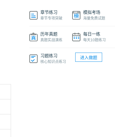
章节练习
模拟考场
章节专项突破
海量免费试题
历年真题
每日一练
真题实战演练
每天10题练习
习题练习
进入做题
核心知识点练习