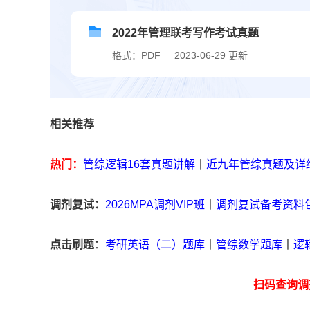
2022年管理联考写作考试真题
格式：PDF
2023-06-29 更新
相关推荐
热门：
管综逻辑16套真题讲解
丨
近九年管综真题及详
调剂复试：
2026MPA调剂VIP班
丨
调剂复试备考资料
点击刷题
：
考研英语（二）题库
丨
管综数学题库
丨
逻
扫码查询调