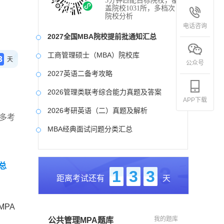
3分钟匹配目标院校，覆
盖院校1031所，多档次
院校分析
电话咨询
2027全国MBA院校提前批通知汇总
工商管理硕士（MBA）院校库
3
天
公众号
2027英语二备考攻略
2026管理类联考综合能力真题及答案
APP下载
2026考研英语（二）真题及解析
多考
MBA经典面试问题分类汇总
2017-2025近九年各科真题及详细解析
总
考研英语（二）试题库
1
3
3
距离考试还有
天
2027写作备考攻略
PA
我的题库
公共管理MPA题库