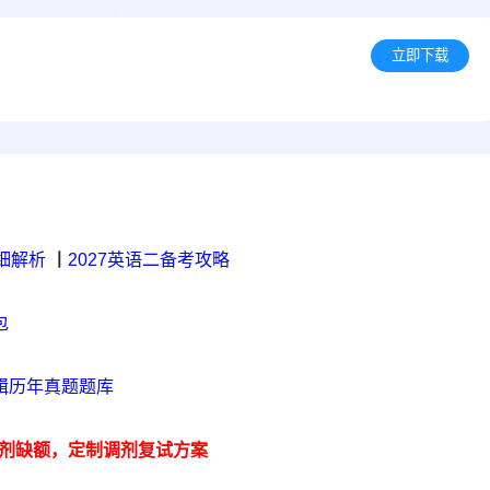
立即下载
细解析
丨
2027英语二备考攻略
包
辑历年真题题库
剂缺额，定制调剂复试方案