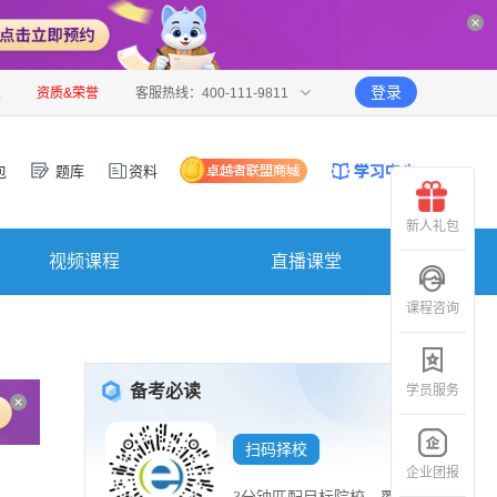
登录
报
资质&荣誉
客服热线：400-111-9811
包
题库
资料
新人礼包
视频课程
直播课堂
课程咨询
备考必读
学员服务
扫码择校
企业团报