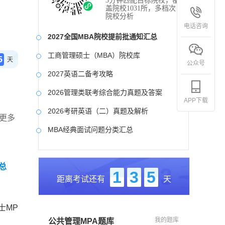
3分钟匹配目标院校，覆
盖院校1031所，多档次
院校分析
电话咨询
2027全国MBA院校提前批通知汇总
工商管理硕士（MBA）院校库
5
天
公众号
2027英语二备考攻略
2026管理类联考综合能力真题及答案
APP下载
2026考研英语（二）真题及解析
更多
MBA经典面试问题分类汇总
2017-2025近九年各科真题及详细解析
总
考研英语（二）试题库
1
3
5
距离考试还有
天
2027写作备考攻略
士MP
我的题库
公共管理MPA题库