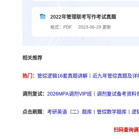
2022年管理联考写作考试真题
格式：PDF
2023-06-29 更新
相关推荐
热门：
管综逻辑16套真题讲解
丨
近九年管综真题及详
调剂复试：
2026MPA调剂VIP班
丨
调剂复试备考资料
点击刷题
：
考研英语（二）题库
丨
管综数学题库
丨
逻
扫码查询调