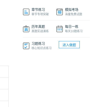
章节练习
模拟考场
章节专项突破
海量免费试题
历年真题
每日一练
真题实战演练
每天10题练习
习题练习
进入做题
核心知识点练习