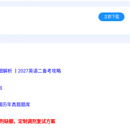
立即下载
细解析
丨
2027英语二备考攻略
包
辑历年真题题库
剂缺额，定制调剂复试方案