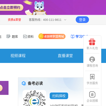
登录
报
资质&荣誉
客服热线：400-111-9811
包
题库
资料
新人礼包
视频课程
直播课堂
课程咨询
备考必读
学员服务
扫码择校
企业团报