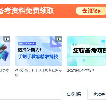
A备考资料免费领取
去领取
EM院校
选择＞努力！手把手教您精准择
2027逻辑备考攻略
校
在线辅导
高效学