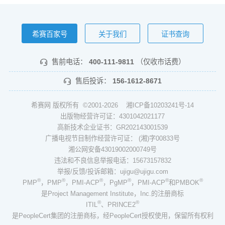
希赛百家号
关于我们
证书查询
售前电话：
400-111-9811
（仅收市话费）
售后投诉：
156-1612-8671
希赛网 版权所有 ©2001-2026
湘ICP备10203241号-14
出版物经营许可证：4301042021177
高新技术企业证书：GR202143001539
广播电视节目制作经营许可证： (湘)字00833号
湘公网安备43019002000749号
违法和不良信息举报电话：15673157832
举报/反馈/投诉邮箱：ujigu@ujigu.com
®
®
®
®
®
®
PMP
，PMP
，PMI-ACP
，PgMP
，PMI-ACP
和PMBOK
是Project Management Institute，Inc.的注册商标
®
®
ITIL
、PRINCE2
是PeopleCert集团的注册商标，经PeopleCert授权使用，保留所有权利