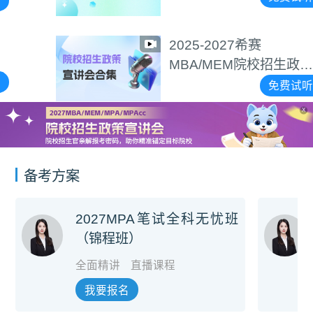
2025-2027希赛
MBA/MEM院校招生政策
宣讲会合集
免费试听
X
备考方案
2027MPA笔试全科无忧班
（锦程班）
全面精讲
直播课程
我要报名