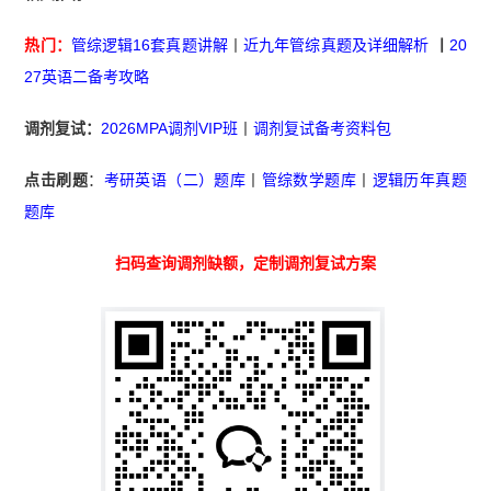
热门：
管综逻辑16套真题讲解
丨
近九年管综真题及详细解析
丨
20
27英语二备考攻略
调剂复试：
2026MPA调剂VIP班
丨
调剂复试备考资料包
点击刷题
：
考研英语（二）题库
丨
管综数学题库
丨
逻辑历年真题
题库
扫码查询调剂缺额，定制调剂复试方案