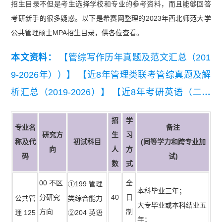
招生目录不但是考生选择学校和专业的参考资料，而且能够回答
考研新手的很多疑惑。以下是希赛网整理的2023年西北师范大学
公共管理硕士MPA招生目录，供各位查看。
本文资料：
【管综写作历年真题及范文汇总（201
9-2026年））】
【近8年管理类联考管综真题及解
析汇总（2019-2026）】
【近8年考研英语（二）
真题及详细解析汇总（2019-2026）】
招
学
专业名
备注
研究方
生
习
称及代
初试科目
(同等学力和跨专业加
向
人
方
码
试)
数
式
00 不区
全
①199 管理
本科毕业三年；
分研究
40
日
公共管
类综合能力
大专毕业或本科结业五
方向
制
理 125
②204 英语
年；