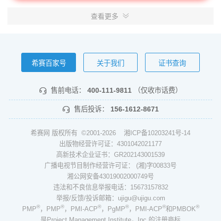
查看更多
希赛百家号
关于我们
证书查询
售前电话：
400-111-9811
（仅收市话费）
售后投诉：
156-1612-8671
希赛网 版权所有 ©2001-2026
湘ICP备10203241号-14
出版物经营许可证：4301042021177
高新技术企业证书：GR202143001539
广播电视节目制作经营许可证： (湘)字00833号
湘公网安备43019002000749号
违法和不良信息举报电话：15673157832
举报/反馈/投诉邮箱：ujigu@ujigu.com
®
®
®
®
®
®
PMP
，PMP
，PMI-ACP
，PgMP
，PMI-ACP
和PMBOK
是Project Management Institute，Inc.的注册商标