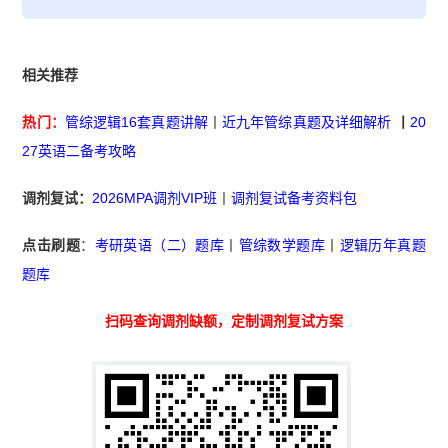
相关推荐
热门：
管综逻辑16套真题讲解
丨
近九年管综真题及详细解析
丨
20
27英语二备考攻略
调剂复试：
2026MPA调剂VIP班
丨
调剂复试备考资料包
点击刷题
：
考研英语（二）题库
丨
管综数学题库
丨
逻辑历年真题
题库
扫码查询调剂缺额，定制调剂复试方案