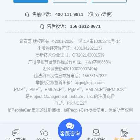
售前电话：
400-111-9811
（仅收市话费）
售后投诉：
156-1612-8671
希赛网 版权所有 ©2001-2026
湘ICP备10203241号-14
出版物经营许可证：4301042021177
高新技术企业证书：GR202143001539
广播电视节目制作经营许可证： (湘)字00833号
湘公网安备43019002000749号
违法和不良信息举报电话：15673157832
举报/反馈/投诉邮箱：ujigu@ujigu.com
®
®
®
®
®
®
PMP
，PMP
，PMI-ACP
，PgMP
，PMI-ACP
和PMBOK
是Project Management Institute，Inc.的注册商标
®
®
ITIL
、PRINCE2
是PeopleCert集团的注册商标，经PeopleCert授权使用，保留所有权利
客服咨询