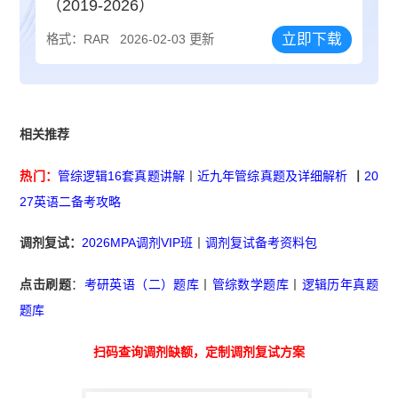
（2019-2026）
立即下载
格式：RAR
2026-02-03 更新
相关推荐
热门：
管综逻辑16套真题讲解
丨
近九年管综真题及详细解析
丨
20
27英语二备考攻略
调剂复试：
2026MPA调剂VIP班
丨
调剂复试备考资料包
点击刷题
：
考研英语（二）题库
丨
管综数学题库
丨
逻辑历年真题
题库
扫码查询调剂缺额，定制调剂复试方案