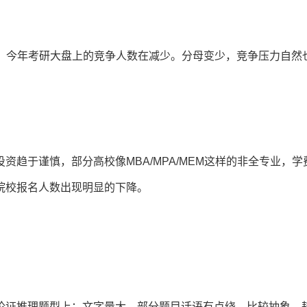
就说，今年考研大盘上的竞争人数在减少。分母变少，竞争压力自然
趋于谨慎，部分高校像MBA/MPA/MEM这样的非全专业，学
院校报名人数出现明显的下降。
论证推理题型上：文字量大，部分题目话语有点绕，比较抽象，