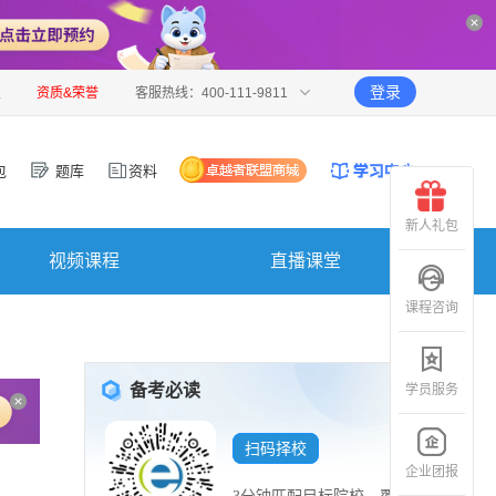
登录
报
资质&荣誉
客服热线：400-111-9811
包
题库
资料
新人礼包
视频课程
直播课堂
课程咨询
备考必读
学员服务
扫码择校
企业团报