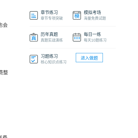
章节练习
模拟考场
章节专项突破
海量免费试题
也会
历年真题
每日一练
真题实战演练
每天10题练习
习题练习
进入做题
核心知识点练习
费整
耗费