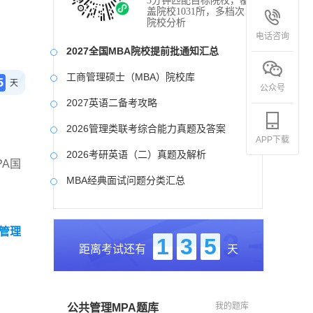
3分钟匹配目标院校，覆
盖院校1031所，多档次
院校分析
电话咨询
2027全国MBA院校提前批通知汇总
工商管理硕士（MBA）院校库
5
天
公众号
2027英语二备考攻略
2026管理类联考综合能力真题及答案
APP下载
2026考研英语（二）真题及解析
A国
MBA经典面试问题分类汇总
2017-2025近九年各科真题及详细解析
年管理
考研英语（二）试题库
1
3
5
距离考试还有
天
2027写作备考攻略
我的题库
公共管理MPA题库