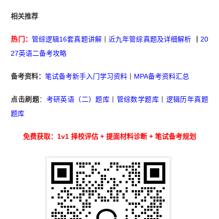
相关推荐
热门：
管综逻辑16套真题讲解
丨
近九年管综真题及详细解析
丨
20
27英语二备考攻略
备考资料：
笔试备考新手入门学习资料
丨
MPA备考资料汇总
点击刷题
：
考研英语（二）题库
丨
管综数学题库
丨
逻辑历年真题
题库
免费获取：1v1 择校评估 + 提面材料诊断 + 笔试备考规划