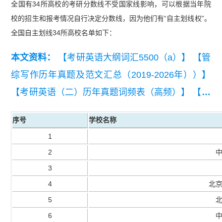
全国有34所高校的考研分数线不受国家线影响，可以根据当年院
校的招生和报考情况自行决定分数线，因为他们有“自主划线权”。
全国自主划线34所高校名单如下：
本文资料：
【考研英语大纲词汇5500（a）】
【管
综写作历年真题及范文汇总（2019-2026年））】
【考研英语（二）历年真题词频表（高频）】
【连
续12年考研408计算机科学专业基础真题汇总2011
序号
学校名称
年-2022年】
【考研择校备考经验书-考研问题+招
1
生报录比+专业信息+备考资讯等52项疑问解答】
2
3
4
北
5
6