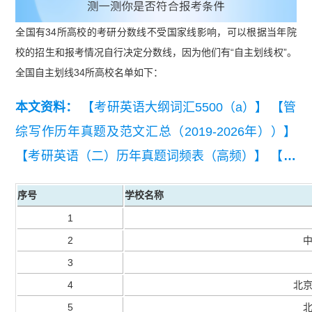
全国有34所高校的考研分数线不受国家线影响，可以根据当年院
校的招生和报考情况自行决定分数线，因为他们有“自主划线权”。
全国自主划线34所高校名单如下：
本文资料：
【考研英语大纲词汇5500（a）】
【管
综写作历年真题及范文汇总（2019-2026年））】
【考研英语（二）历年真题词频表（高频）】
【连
续12年考研408计算机科学专业基础真题汇总2011
序号
学校名称
年-2022年】
【考研择校备考经验书-考研问题+招
1
生报录比+专业信息+备考资讯等52项疑问解答】
2
3
4
北
5