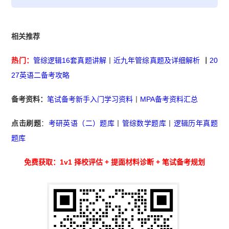
相关推荐
热门：
管综逻辑16套真题讲解
丨
近九年管综真题及详细解析
丨
20
27英语二备考攻略
备考资料：
笔试备考新手入门学习资料
丨
MPA备考资料汇总
点击刷题
：
考研英语（二）题库
丨
管综数学题库
丨
逻辑历年真题
题库
免费获取：1v1 择校评估 + 提面材料诊断 + 笔试备考规划