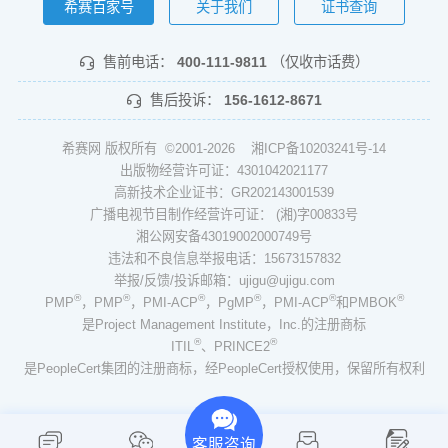
希赛百家号
关于我们
证书查询
售前电话：
400-111-9811
（仅收市话费）
售后投诉：
156-1612-8671
希赛网 版权所有 ©2001-2026
湘ICP备10203241号-14
出版物经营许可证：4301042021177
高新技术企业证书：GR202143001539
广播电视节目制作经营许可证： (湘)字00833号
湘公网安备43019002000749号
违法和不良信息举报电话：15673157832
举报/反馈/投诉邮箱：ujigu@ujigu.com
®
®
®
®
®
®
PMP
，PMP
，PMI-ACP
，PgMP
，PMI-ACP
和PMBOK
是Project Management Institute，Inc.的注册商标
®
®
ITIL
、PRINCE2
是PeopleCert集团的注册商标，经PeopleCert授权使用，保留所有权利
客服咨询