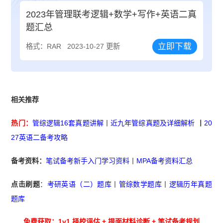
2023年管理联考逻辑+数学+写作+英语二真
题汇总
立即下载
格式：RAR
2023-10-27 更新
相关推荐
热门：
管综逻辑16套真题讲解
丨
近九年管综真题及详细解析
丨
20
27英语二备考攻略
备考资料：
笔试备考新手入门学习资料
丨
MPA备考资料汇总
点击刷题
：
考研英语（二）题库
丨
管综数学题库
丨
逻辑历年真题
题库
免费获取：1v1 择校评估 + 提面材料诊断 + 笔试备考规划