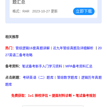
题汇总
立即下载
格式：RAR
2023-10-27 更新
相关推荐
热门：
管综逻辑16套真题讲解
丨
近九年管综真题及详细解析
丨
20
27英语二备考攻略
备考资料：
笔试备考新手入门学习资料
丨
MPA备考资料汇总
点击刷题
：
考研英语（二）题库
丨
管综数学题库
丨
逻辑历年真题
题库
免费获取：1v1 择校评估 + 提面材料诊断 + 笔试备考规划