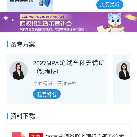
会合集
免费试听
备考方案
2027MPA笔试全科无忧班
（锦程班）
全面精讲
直播课程
我要报名
资料下载
2025管理类联考逻辑真题及答案