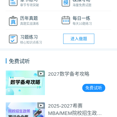
章节专项突破
海量免费试题
历年真题
每日一练
真题实战演练
每天10题练习
习题练习
进入做题
核心知识点练习
免费试听
7数学备考攻略
选择
精准
免费试听
-2027希赛
202
/MEM院校招生政策