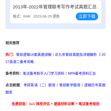
2013年-2022年管理联考写作考试真题汇总
立即下载
格式：RAR
2023-06-29 更新
相关推荐
热门：
管综逻辑16套真题讲解
丨
近九年管综真题及详细解析
丨
20
27英语二备考攻略
备考资料：
笔试备考新手入门学习资料
丨
MPA备考资料汇总
点击刷题
：
考研英语（二）题库
丨
管综数学题库
丨
逻辑历年真题
题库
免费获取：1v1 择校评估 + 提面材料诊断 + 笔试备考规划