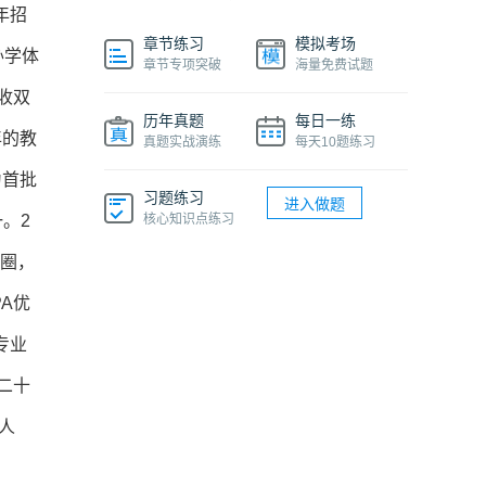
1年招
章节练习
模拟考场
办学体
章节专项突破
海量免费试题
收双
历年真题
每日一练
年的教
真题实战演练
每天10题练习
为首批
习题练习
进入做题
。2
核心知识点练习
赛圈，
A优
专业
二十
人