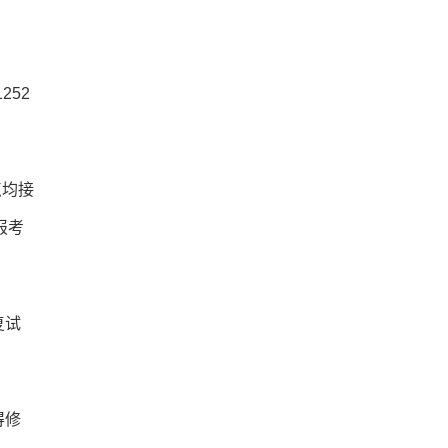
252
点均接
报考
复试
得修