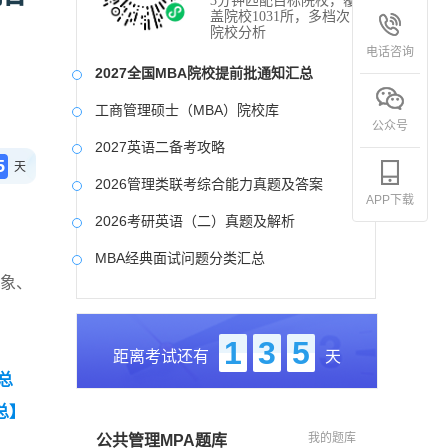
3分钟匹配目标院校，覆
盖院校1031所，多档次
院校分析
电话咨询
2027全国MBA院校提前批通知汇总
工商管理硕士（MBA）院校库
公众号
2027英语二备考攻略
5
天
2026管理类联考综合能力真题及答案
APP下载
2026考研英语（二）真题及解析
MBA经典面试问题分类汇总
对象、
2017-2025近九年各科真题及详细解析
考研英语（二）试题库
1
3
5
距离考试还有
天
2027写作备考攻略
总
总】
我的题库
公共管理MPA题库