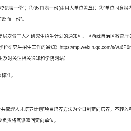
登记表一份”；②“政审表一份(由用人单位盖章)；③“单位同意报
正反面一份”。
民族高层次骨干人才研究生招生计划的通知》、《西藏自治区教育厅
工作的通知》https://mp.weixin.qq.com/s/Vu6P6n
请考生及时关注相关通知和学院网站）
检标准。
藏公共管理人才培养计划”项目培养方法为全日制定向培养，不转入
校负责将其派遣回定向单位。