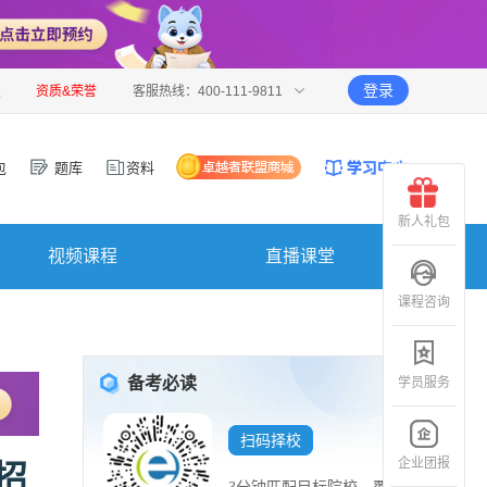
登录
报
资质&荣誉
客服热线：400-111-9811
包
题库
资料
新人礼包
视频课程
直播课堂
课程咨询
备考必读
学员服务
扫码择校
企业团报
招