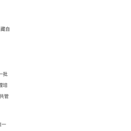
西藏自
一批
理培
共管
统一