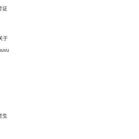
考证
关于
uvu
考生