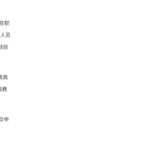
在职
职人员
经验
族高
省级教
提交申