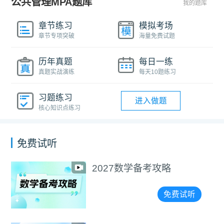
公共管理MPA题库
我的题库
章节练习
模拟考场
章节专项突破
海量免费试题
历年真题
每日一练
真题实战演练
每天10题练习
习题练习
进入做题
核心知识点练习
免费试听
备考攻略
选择＞努力
精准择校
免费试听