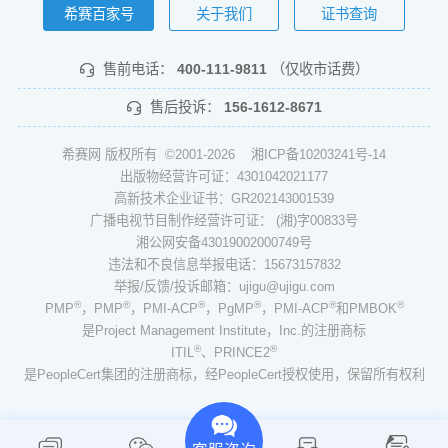
希赛百家号
关于我们
证书查询
售前电话：
400-111-9811
（仅收市话费）
售后投诉：
156-1612-8671
希赛网 版权所有 ©2001-2026
湘ICP备10203241号-14
出版物经营许可证：4301042021177
高新技术企业证书：GR202143001539
广播电视节目制作经营许可证： (湘)字00833号
湘公网安备43019002000749号
违法和不良信息举报电话：15673157832
举报/反馈/投诉邮箱：ujigu@ujigu.com
®
®
®
®
®
®
PMP
，PMP
，PMI-ACP
，PgMP
，PMI-ACP
和PMBOK
是Project Management Institute，Inc.的注册商标
®
®
ITIL
、PRINCE2
是PeopleCert集团的注册商标，经PeopleCert授权使用，保留所有权利