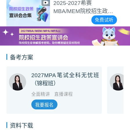
27希赛
2027逻辑
M院校招生政策
免费试听
备考方案
2027MPA笔试全科无忧班
（锦程班）
全面精讲
直播课程
我要报名
资料下载