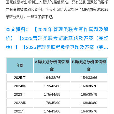
国家线是考生顺利进入复试的最低标准，只有达到国家线的要求
才有资格被录取和调剂。今天小编给大家整理了MPA国家线2025
考研分数线，一起来了解下吧。
本文资料：
【2025年管理类联考写作真题及解
析】
【2025管理类联考逻辑真题及答案（完整
版）】
【2025管理类联考数学真题及答案（完整
版）】
A类线(总分/
外国语
/综
B类线(总分/
外国语
/综
年份
合)
合)
2025年
164/38/76
154/33/66
2024年
173/43/86
163/38/76
2023年
175/44/88
165/39/78
2022年
178/45/90
168/40/80
2021年
174/43/86
164/38/76