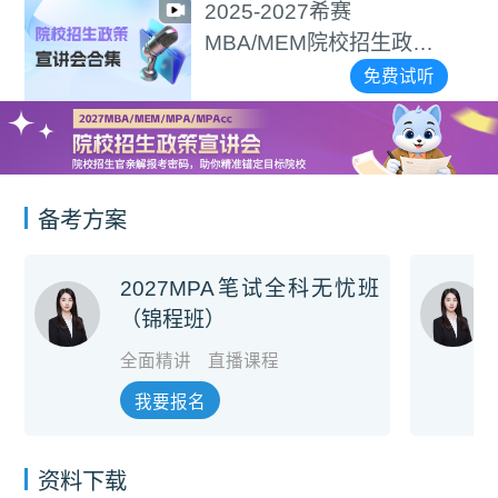
赛
2027逻辑备
院校招生政策
免费试听
备考方案
2027MPA笔试全科无忧班
（锦程班）
全面精讲
直播课程
我要报名
资料下载