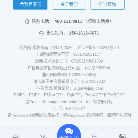
希赛百家号
关于我们
证书查询
售前电话：
400-111-9811
（仅收市话费）
售后投诉：
156-1612-8671
希赛网 版权所有 ©2001-2026
湘ICP备10203241号-14
出版物经营许可证：4301042021177
高新技术企业证书：GR202143001539
广播电视节目制作经营许可证： (湘)字00833号
湘公网安备43019002000749号
违法和不良信息举报电话：15673157832
举报/反馈/投诉邮箱：ujigu@ujigu.com
®
®
®
®
®
®
PMP
，PMP
，PMI-ACP
，PgMP
，PMI-ACP
和PMBOK
是Project Management Institute，Inc.的注册商标
®
®
ITIL
、PRINCE2
是PeopleCert集团的注册商标，经PeopleCert授权使用，保留所有权利