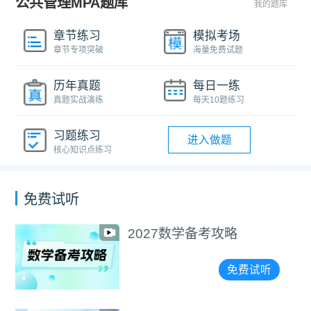
公共管理MPA题库
我的题库
章节练习
模拟考场
章节专项突破
海量免费试题
历年真题
每日一练
真题实战演练
每天10题练习
习题练习
进入做题
核心知识点练习
免费试听
考攻略
选择＞努力！
精准择校
免费试听