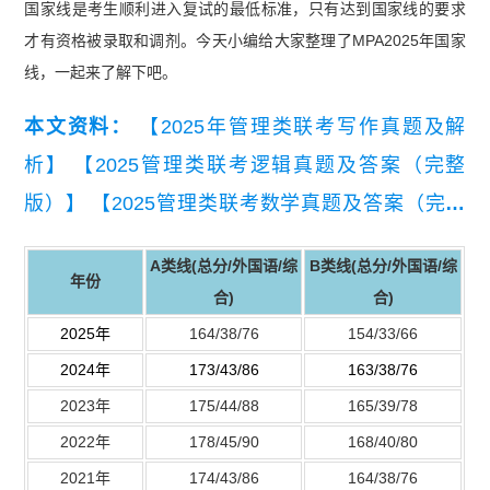
国家线是考生顺利进入复试的最低标准，只有达到国家线的要求
才有资格被录取和调剂。今天小编给大家整理了MPA2025年国家
线，一起来了解下吧。
本文资料：
【2025年管理类联考写作真题及解
析】
【2025管理类联考逻辑真题及答案（完整
版）】
【2025管理类联考数学真题及答案（完整
版）】
A类线(总分/
外国语
/综
B类线(总分/
外国语
/综
年份
合)
合)
2025年
164/38/76
154/33/66
2024年
173/43/86
163/38/76
2023年
175/44/88
165/39/78
2022年
178/45/90
168/40/80
2021年
174/43/86
164/38/76