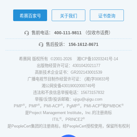
希赛百家号
关于我们
证书查询
售前电话：
400-111-9811
（仅收市话费）
售后投诉：
156-1612-8671
希赛网 版权所有 ©2001-2026
湘ICP备10203241号-14
出版物经营许可证：4301042021177
高新技术企业证书：GR202143001539
广播电视节目制作经营许可证： (湘)字00833号
湘公网安备43019002000749号
违法和不良信息举报电话：15673157832
举报/反馈/投诉邮箱：ujigu@ujigu.com
®
®
®
®
®
®
PMP
，PMP
，PMI-ACP
，PgMP
，PMI-ACP
和PMBOK
是Project Management Institute，Inc.的注册商标
®
®
ITIL
、PRINCE2
是PeopleCert集团的注册商标，经PeopleCert授权使用，保留所有权利