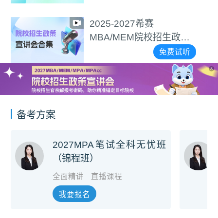
2025-2027希赛
MBA/MEM院校招生政策
宣讲会合集
免费试听
X
备考方案
2027MPA笔试全科无忧班
（锦程班）
全面精讲
直播课程
我要报名