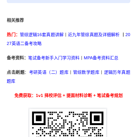
相关推荐
热门：
管综逻辑16套真题讲解
丨
近九年管综真题及详细解析
丨
20
27英语二备考攻略
备考资料：
笔试备考新手入门学习资料
丨
MPA备考资料汇总
点击刷题
：
考研英语（二）题库
丨
管综数学题库
丨
逻辑历年真题
题库
免费获取：1v1 择校评估 + 提面材料诊断 + 笔试备考规划