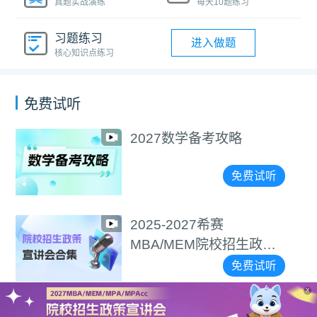
真题实战演练
每天10题练习
习题练习
进入做题
核心知识点练习
免费试听
略
选择＞努力！手
精准择校
免费试听
2027逻辑备考攻
招生政策
免费试听
X