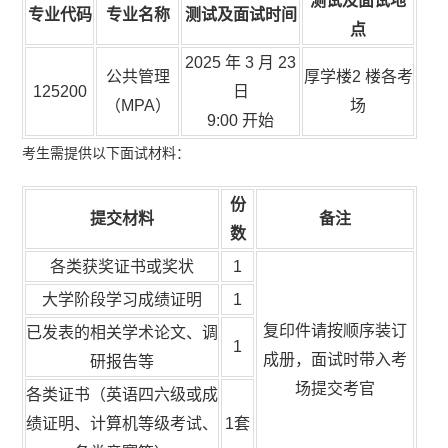
测试及面试地
专业代码
专业名称
测试及面试时间
点
2025 年 3 月 23
公共管理
厚学楼2 楼各考
125200
日
（MPA）
场
9:00 开始
考生需提供以下面试材料：
份
提交材料
备注
数
各类获奖证书或奖状
1
大学阶段学习成绩证明
1
复印件请按顺序装订
已发表的相关学术论文、调
1
成册，面试时带入考
研报告等
场提交考官
各类证书（英语四六级或成
绩证明、计算机等级考试、
1套