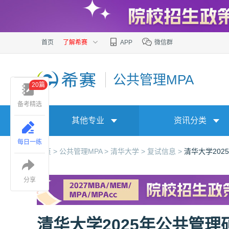
首页
了解希赛
APP
微信群
公共管理MPA
20篇
备考精选
其他专业
资讯分类
每日一练
首页 >
公共管理MPA >
清华大学 >
复试信息 >
清华大学20
分享
清华大学2025年公共管