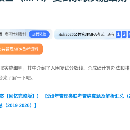
1
3
师
考研计划定制
加我微信
公共管理MPA
距离2026
考试，还有
公共管理MPA备考资料
试录取实施细则，其中介绍了入围复试分数线、总成绩计算办法和排
紧来了解一下吧。
答案【回忆完整版】】
【近8年管理类联考管综真题及解析汇总（20
019-2026）】