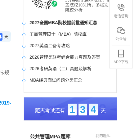
3分钟匹配目标院校，覆
盖院校1031所，多档次
院校分析
电话咨询
2027全国MBA院校提前批通知汇总
工商管理硕士（MBA）院校库
4
天
公众号
2027英语二备考攻略
2026管理类联考综合能力真题及答案
APP下载
2026考研英语（二）真题及解析
序规
MBA经典面试问题分类汇总
2017-2025近九年各科真题及详细解析
19-
考研英语（二）试题库
1
3
4
距离考试还有
天
2027写作备考攻略
我的题库
公共管理MPA题库