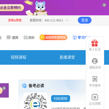
登录
报
资质&荣誉
客服热线：400-111-9811
包
题库
资料
新人礼包
视频课程
直播课堂
课程咨询
备考必读
学员服务
扫码择校
企业团报