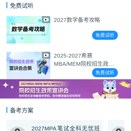
免费试听
学备考攻略
选择＞努
精准择校
免费试听
27希赛
2027逻
EM院校招生政策
集
免费试听
X
备考方案
2027MPA笔试全科无忧班