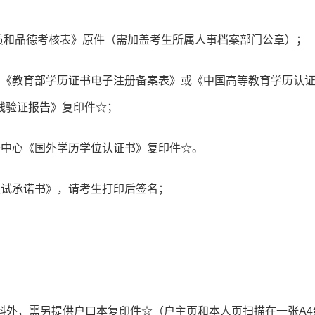
素质和品德考核表》原件（需加盖考生所属人事档案部门公章）；
的《教育部学历证书电子注册备案表》或《中国高等教育学历认
线验证报告》复印件☆；
务中心《国外学历学位认证书》复印件☆。
复试承诺书》，请考生打印后签名；
材料外，需另提供户口本复印件☆（户主页和本人页扫描在一张A4