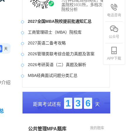
3分钟匹配目标院校，覆
盖院校1031所，多档次
院校分析
电话咨询
2027全国MBA院校提前批通知汇总
工商管理硕士（MBA）院校库
公众号
2027英语二备考攻略
6
天
2026管理类联考综合能力真题及答案
APP下载
2026考研英语（二）真题及解析
MBA经典面试问题分类汇总
中介绍
2017-2025近九年各科真题及详细解析
考研英语（二）试题库
1
3
6
距离考试还有
天
2027写作备考攻略
总
我的题库
公共管理MPA题库