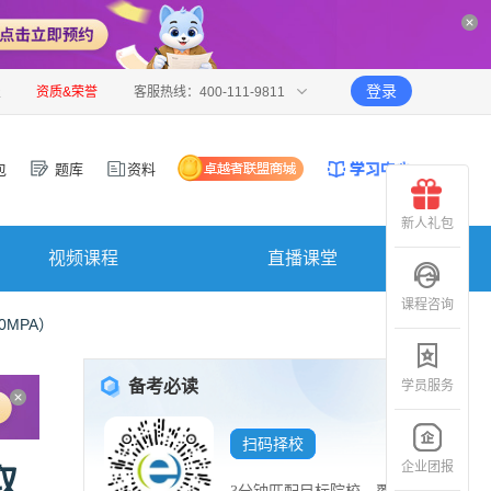
登录
报
资质&荣誉
客服热线：400-111-9811
包
题库
资料
新人礼包
视频课程
直播课堂
课程咨询
MPA）
备考必读
学员服务
扫码择校
企业团报
取