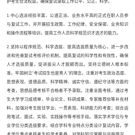
护考生合法权益，确保复试录取工作公平、公正、科学。
1.中心选派经验丰富、公道正派、业务水平高的正式在职人员参
与复试工作，并开展招生政策、工作纪律、安全保密、业务知识
和操作流程等培训，提高工作人员科学规范识才选才的能力。
2.坚持以程序规范、科学选拔、提高选拔质量为核心，进一步改
进和完善复试考核评价机制，提高复试的科学性和有效性，确保
人才选拔质量，促进拔尖人才脱颖而出。坚持立德树人根本标
准，牢固树立“考试招生也是育人”的理念，注重对考生政治态度、
思想表现、道德品质、科学精神、诚实守信、遵纪守法等方面的
考查，思想品德考核不合格者不予录取。注重全面考核，通过考
生大学学习成绩单、毕业论文、科研成果、专家推荐信等补充材
料，加强对考生既往学业、一贯表现、科研能力的考查；综合运
用笔试、面试、实验、实践操作等考核手段。落实学术学位与专
业学位分类选拔要求，结合学科专业特点分类设计复试内容，学
术学位重点考核考生的学术素养、对学科知识掌握与运用情况、