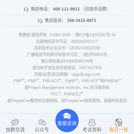
售前电话：
400-111-9811
（仅收市话费）
售后投诉：
156-1612-8671
希赛网 版权所有 ©2001-2026
湘ICP备10203241号-14
出版物经营许可证：4301042021177
高新技术企业证书：GR202143001539
广播电视节目制作经营许可证： (湘)字00833号
湘公网安备43019002000749号
违法和不良信息举报电话：15673157832
举报/反馈/投诉邮箱：ujigu@ujigu.com
®
®
®
®
®
®
PMP
，PMP
，PMI-ACP
，PgMP
，PMI-ACP
和PMBOK
是Project Management Institute，Inc.的注册商标
®
®
ITIL
、PRINCE2
是PeopleCert集团的注册商标，经PeopleCert授权使用，保留所有权利
客服咨询
加群交流
公众号
考试资料
每日一练