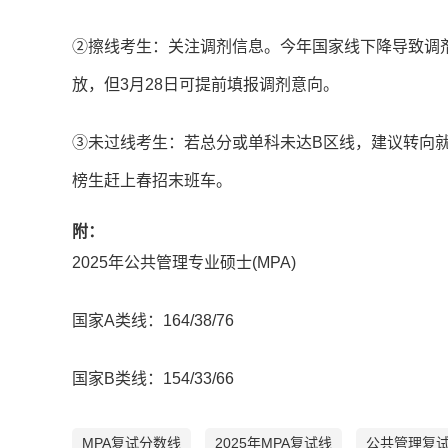
②擦线考生：关注调剂信息。今年国家线下降导致调剂
放，但3月28日可提前填报调剂意向。
③未过线考生：若总分或单科未达B区线，建议转向
榜生赶上春招末班车。
附：
2025年公共管理专业硕士(MPA)
国家A类线：164/38/76
国家B类线：154/33/66
MPA复试分数线
2025年MPA复试线
公共管理复