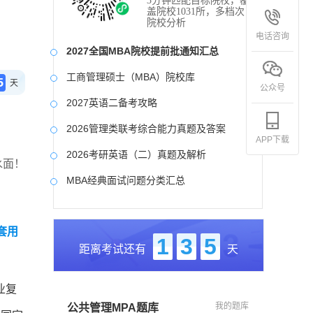
3分钟匹配目标院校，覆
盖院校1031所，多档次
院校分析
电话咨询
2027全国MBA院校提前批通知汇总
工商管理硕士（MBA）院校库
5
天
公众号
2027英语二备考攻略
2026管理类联考综合能力真题及答案
APP下载
2026考研英语（二）真题及解析
水面！
MBA经典面试问题分类汇总
2017-2025近九年各科真题及详细解析
套用
考研英语（二）试题库
1
3
5
距离考试还有
天
2027写作备考攻略
业复
我的题库
公共管理MPA题库