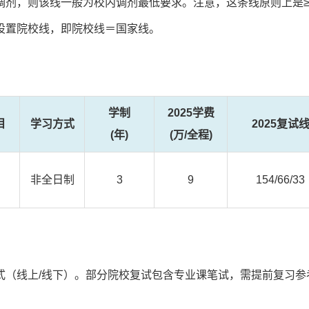
调剂，则该线一般为校内调剂最低要求。注意，这条线原则上是
设置院校线，即院校线＝国家线。
学制
2025学费
目
学习方式
2025复试
(年)
(万/全程)
非全日制
3
9
154/66/33
式（线上/线下）。部分院校复试包含专业课笔试，需提前复习参