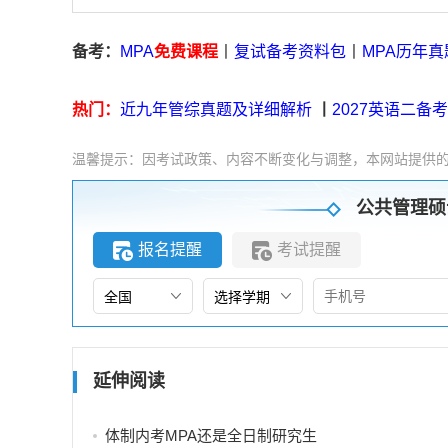
备考：
MPA
免费课程
丨
复试备考资料包
丨
MPA历年真
热门：
近九年管综真题及详细解析
丨
2027英语二备
温馨提示：因考试政策、内容不断变化与调整，本网站提供
公共管理硕
报名提醒
考试提醒
延伸阅读
体制内考MPA还是全日制研究生