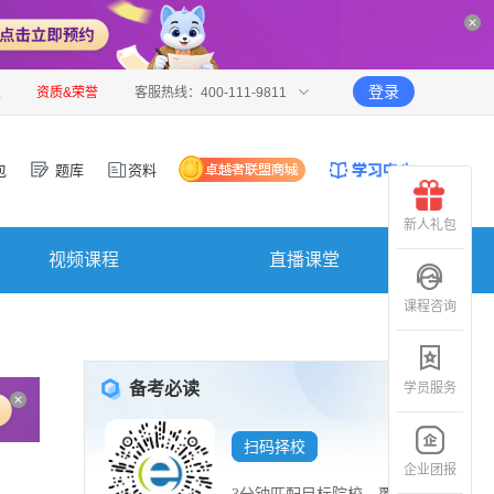
登录
报
资质&荣誉
客服热线：400-111-9811
包
题库
资料
新人礼包
视频课程
直播课堂
课程咨询
备考必读
学员服务
扫码择校
企业团报