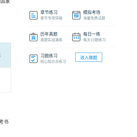
≥国家
章节练习
模拟考场
章节专项突破
海量免费试题
历年真题
每日一练
真题实战演练
每天10题练习
线
习题练习
进入做题
核心知识点练习
考书