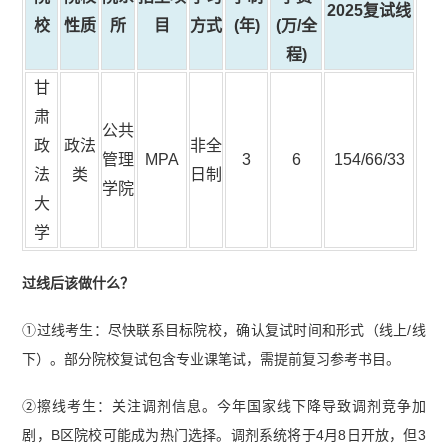
2025复试线
校
性质
所
目
方式
(年)
(万/全
程)
甘
肃
公共
政
政法
非全
管理
MPA
3
6
154/66/33
法
类
日制
学院
大
学
过线后该做什么？
①过线考生：尽快联系目标院校，确认复试时间和形式（线上/线
下）。部分院校复试包含专业课笔试，需提前复习参考书目。
②擦线考生：关注调剂信息。今年国家线下降导致调剂竞争加
剧，B区院校可能成为热门选择。调剂系统将于4月8日开放，但3