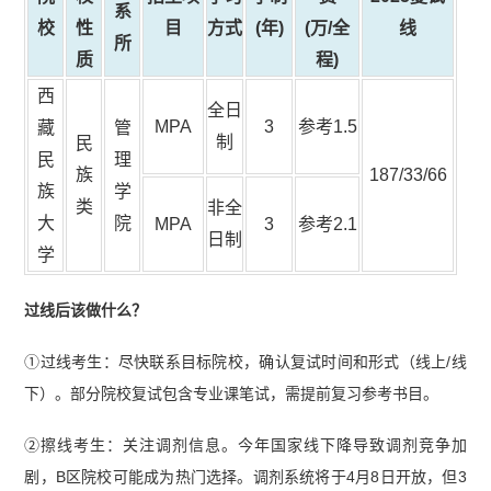
系
校
性
目
方式
(年)
(万/全
线
所
质
程)
西
全日
MPA
3
参考1.5
藏
管
制
民
民
理
族
187/33/66
族
学
类
非全
大
院
MPA
3
参考2.1
日制
学
过线后该做什么？
①过线考生：尽快联系目标院校，确认复试时间和形式（线上/线
下）。部分院校复试包含专业课笔试，需提前复习参考书目。
②擦线考生：关注调剂信息。今年国家线下降导致调剂竞争加
剧，B区院校可能成为热门选择。调剂系统将于4月8日开放，但3