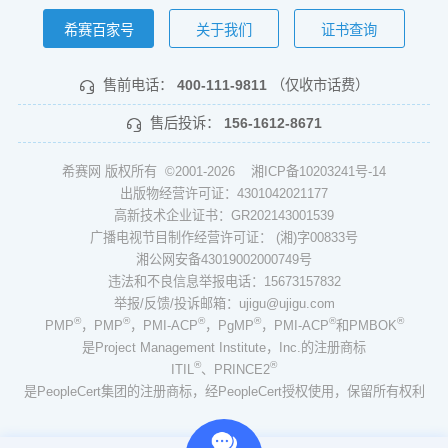
希赛百家号
关于我们
证书查询
售前电话：
400-111-9811
（仅收市话费）
售后投诉：
156-1612-8671
希赛网 版权所有 ©2001-2026
湘ICP备10203241号-14
出版物经营许可证：4301042021177
高新技术企业证书：GR202143001539
广播电视节目制作经营许可证： (湘)字00833号
湘公网安备43019002000749号
违法和不良信息举报电话：15673157832
举报/反馈/投诉邮箱：ujigu@ujigu.com
®
®
®
®
®
®
PMP
，PMP
，PMI-ACP
，PgMP
，PMI-ACP
和PMBOK
是Project Management Institute，Inc.的注册商标
®
®
ITIL
、PRINCE2
是PeopleCert集团的注册商标，经PeopleCert授权使用，保留所有权利