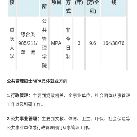
校
项目
方
(年)
(万/全
线
所
式
程)
公
重
共
非
综合类
庆
管
全
985/211/
MPA
3
9.6
164/38/76
大
理
日
双一流
学
学
制
院
公共管理硕士MPA具体就业方向
1.行政管理：
主要到党政机关、企事业单位、社会团体从事管理
工作以及科研工作。
2.公共事业管理：
主要到文教、体育、卫生、环保、社会保险等
公共事业单位或行政管理部门从事管理工作。