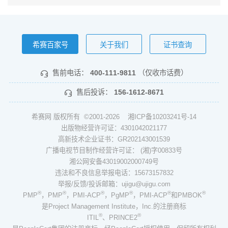
希赛百家号
关于我们
证书查询
售前电话：
400-111-9811
（仅收市话费）
售后投诉：
156-1612-8671
希赛网 版权所有 ©2001-2026
湘ICP备10203241号-14
出版物经营许可证：4301042021177
高新技术企业证书：GR202143001539
广播电视节目制作经营许可证： (湘)字00833号
湘公网安备43019002000749号
违法和不良信息举报电话：15673157832
举报/反馈/投诉邮箱：ujigu@ujigu.com
®
®
®
®
®
®
PMP
，PMP
，PMI-ACP
，PgMP
，PMI-ACP
和PMBOK
是Project Management Institute，Inc.的注册商标
®
®
ITIL
、PRINCE2