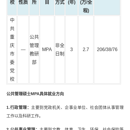
校
性质
所
目
方式
(年)
(万/全
程)
中
共
重
公共
庆
管理
非全
—
MPA
3
2.7
206/38/76
市
教研
日制
委
部
党
校
公共管理硕士MPA具体就业方向
1.行政管理：
主要到党政机关、企事业单位、社会团体从事管理
工作以及科研工作。
2.公共事业管理：
主要到文教、体育、卫生、环保、社会保险等