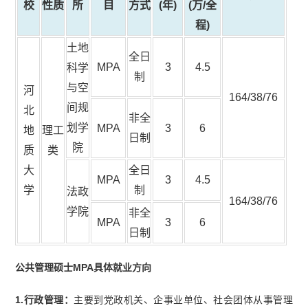
校
性质
所
目
方式
(年)
(万/全
程)
土地
全日
MPA
3
4.5
科学
制
与空
河
164/38/76
间规
北
非全
划学
MPA
3
6
地
理工
日制
院
质
类
大
全日
MPA
3
4.5
学
制
法政
164/38/76
学院
非全
MPA
3
6
日制
公共管理硕士MPA具体就业方向
1.行政管理：
主要到党政机关、企事业单位、社会团体从事管理