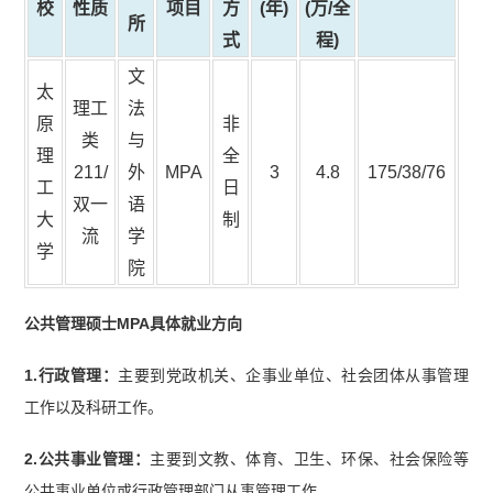
校
性质
项目
方
(年)
(万/全
所
式
程)
文
太
理工
法
原
非
类
与
理
全
211/
外
MPA
3
4.8
175/38/76
工
日
双一
语
大
制
流
学
学
院
公共管理硕士MPA具体就业方向
1.行政管理：
主要到党政机关、企事业单位、社会团体从事管理
工作以及科研工作。
2.公共事业管理：
主要到文教、体育、卫生、环保、社会保险等
公共事业单位或行政管理部门从事管理工作。