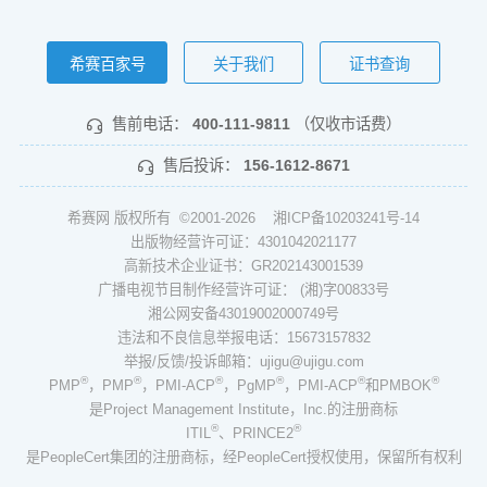
希赛百家号
关于我们
证书查询
售前电话：
400-111-9811
（仅收市话费）
售后投诉：
156-1612-8671
希赛网 版权所有 ©2001-2026
湘ICP备10203241号-14
出版物经营许可证：4301042021177
高新技术企业证书：GR202143001539
广播电视节目制作经营许可证： (湘)字00833号
湘公网安备43019002000749号
违法和不良信息举报电话：15673157832
举报/反馈/投诉邮箱：ujigu@ujigu.com
®
®
®
®
®
®
PMP
，PMP
，PMI-ACP
，PgMP
，PMI-ACP
和PMBOK
是Project Management Institute，Inc.的注册商标
®
®
ITIL
、PRINCE2
是PeopleCert集团的注册商标，经PeopleCert授权使用，保留所有权利