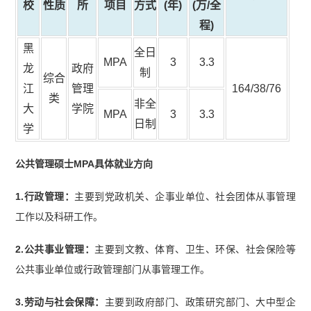
校
性质
所
项目
方式
(年)
(万/全
程)
黑
全日
MPA
3
3.3
龙
政府
制
综合
江
管理
164/38/76
类
非全
大
学院
MPA
3
3.3
日制
学
公共管理硕士MPA具体就业方向
1.行政管理：
主要到党政机关、企事业单位、社会团体从事管理
工作以及科研工作。
2.公共事业管理：
主要到文教、体育、卫生、环保、社会保险等
公共事业单位或行政管理部门从事管理工作。
3.劳动与社会保障：
主要到政府部门、政策研究部门、大中型企