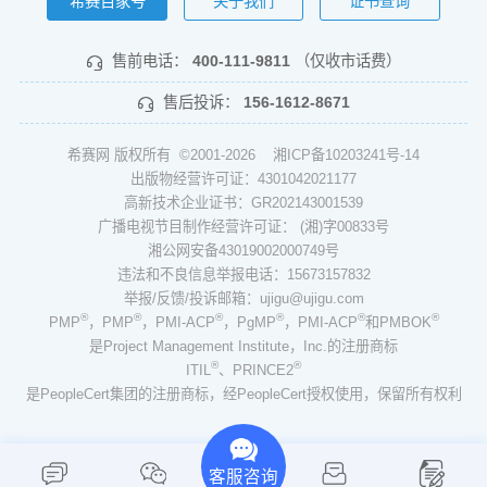
希赛百家号
关于我们
证书查询
售前电话：
400-111-9811
（仅收市话费）
售后投诉：
156-1612-8671
希赛网 版权所有 ©2001-2026
湘ICP备10203241号-14
出版物经营许可证：4301042021177
高新技术企业证书：GR202143001539
广播电视节目制作经营许可证： (湘)字00833号
湘公网安备43019002000749号
违法和不良信息举报电话：15673157832
举报/反馈/投诉邮箱：ujigu@ujigu.com
®
®
®
®
®
®
PMP
，PMP
，PMI-ACP
，PgMP
，PMI-ACP
和PMBOK
是Project Management Institute，Inc.的注册商标
®
®
ITIL
、PRINCE2
是PeopleCert集团的注册商标，经PeopleCert授权使用，保留所有权利
客服咨询