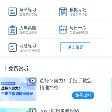
章节练习
模拟考场
章节专项突破
海量免费试题
历年真题
每日一练
真题实战演练
每天10题练习
习题练习
进入做题
核心知识点练习
免费试听
手教您
2027数学备考攻
免费试听
略
2025-2027希赛