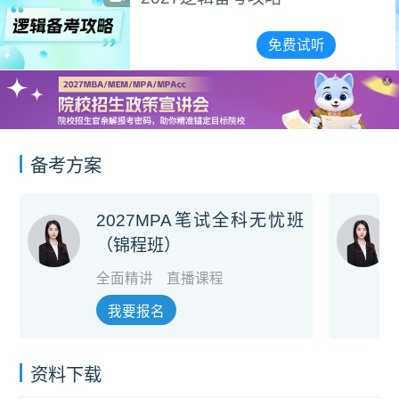
MBA/MEM院校
免费试听
宣讲会合集
X
备考方案
2027MPA笔试全科无忧班
（锦程班）
全面精讲
直播课程
我要报名
资料下载