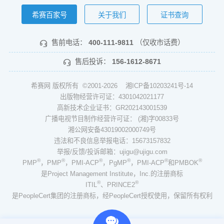
希赛百家号
关于我们
证书查询
售前电话：
400-111-9811
（仅收市话费）
售后投诉：
156-1612-8671
希赛网 版权所有 ©2001-2026
湘ICP备10203241号-14
出版物经营许可证：4301042021177
高新技术企业证书：GR202143001539
广播电视节目制作经营许可证： (湘)字00833号
湘公网安备43019002000749号
违法和不良信息举报电话：15673157832
举报/反馈/投诉邮箱：ujigu@ujigu.com
®
®
®
®
®
®
PMP
，PMP
，PMI-ACP
，PgMP
，PMI-ACP
和PMBOK
是Project Management Institute，Inc.的注册商标
®
®
ITIL
、PRINCE2
是PeopleCert集团的注册商标，经PeopleCert授权使用，保留所有权利