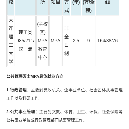
校
所
项目
方
(年)
(万/全
线
式
程)
大
(主校
连
非
理工类
区)
理
全
985/211/
MPA
MPA
2.5
9
164/38/76
工
日
双一流
教育
大
制
中心
学
公共管理硕士MPA具体就业方向
1.行政管理：
主要到党政机关、企事业单位、社会团体从事管理
工作以及科研工作。
2.公共事业管理：
主要到文教、体育、卫生、环保、社会保险等
公共事业单位或行政管理部门从事管理工作。