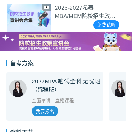
2025-2027希赛
MBA/MEM院校招生政策
宣讲会合集
免费试听
X
备考方案
2027MPA笔试全科无忧班
（锦程班）
全面精讲
直播课程
我要报名