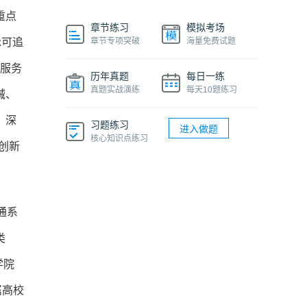
重点
章节练习
模拟考场
脉可追
章节专项突破
海量免费试题
绕服务
历年真题
每日一练
真题实战演练
每天10题练习
械、
，深
习题练习
进入做题
核心知识点练习
创新
通系
类
学院
属高校