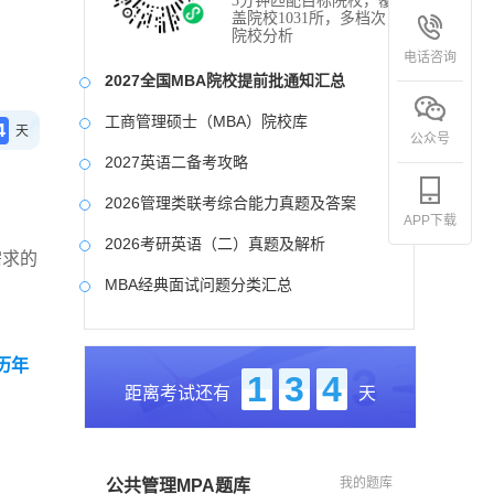
3分钟匹配目标院校，覆
盖院校1031所，多档次
院校分析
电话咨询
2027全国MBA院校提前批通知汇总
工商管理硕士（MBA）院校库
4
天
公众号
2027英语二备考攻略
2026管理类联考综合能力真题及答案
APP下载
2026考研英语（二）真题及解析
需求的
MBA经典面试问题分类汇总
2017-2025近九年各科真题及详细解析
历年
考研英语（二）试题库
1
3
4
距离考试还有
天
2027写作备考攻略
我的题库
公共管理MPA题库