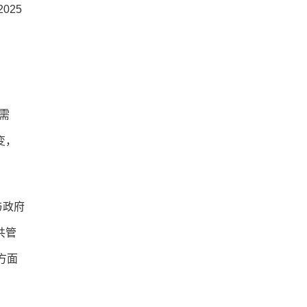
025
需
变，
与政府
共管
方面