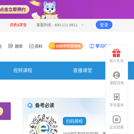
登录
报
资质&荣誉
客服热线：400-111-9811
包
题库
资料
新人礼包
视频课程
直播课堂
课程咨询
备考必读
学员服务
扫码择校
企业团报