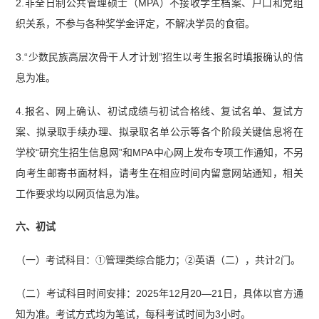
2.非全日制公共管理硕士（MPA）不接收学生档案、户口和党组
织关系，不参与各种奖学金评定，不解决学员的食宿。
3.“少数民族高层次骨干人才计划”招生以考生报名时填报确认的信
息为准。
4.报名、网上确认、初试成绩与初试合格线、复试名单、复试方
案、拟录取手续办理、拟录取名单公示等各个阶段关键信息将在
学校“研究生招生信息网”和MPA中心网上发布专项工作通知，不另
向考生邮寄书面材料，请考生在相应时间内留意网站通知，相关
工作要求均以网页信息为准。
六、初试
（一）考试科目：①管理类综合能力；②英语（二），共计2门。
（二）考试科目时间安排：2025年12月20—21日，具体以官方通
知为准。考试方式均为笔试，每科考试时间为3小时。