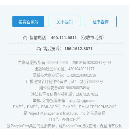
希赛百家号
关于我们
证书查询
售前电话：
400-111-9811
（仅收市话费）
售后投诉：
156-1612-8671
希赛网 版权所有 ©2001-2026
湘ICP备10203241号-14
出版物经营许可证：4301042021177
高新技术企业证书：GR202143001539
广播电视节目制作经营许可证： (湘)字00833号
湘公网安备43019002000749号
违法和不良信息举报电话：15673157832
举报/反馈/投诉邮箱：ujigu@ujigu.com
®
®
®
®
®
®
PMP
，PMP
，PMI-ACP
，PgMP
，PMI-ACP
和PMBOK
是Project Management Institute，Inc.的注册商标
®
®
ITIL
、PRINCE2
是PeopleCert集团的注册商标，经PeopleCert授权使用，保留所有权利