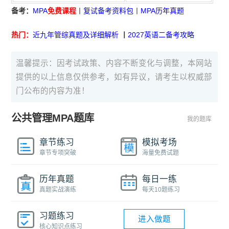
备考：
MPA
免费课程
丨
复试备考资料包
丨
MPA历年真题
热门：
近九年管综真题及详细解析
丨
2027英语二备考攻略
温馨提示：因考试政策、内容不断变化与调整，本网站
提供的以上信息仅供参考，如有异议，请考生以权威部
门公布的内容为准！
公共管理MPA题库
我的题库
章节练习
模拟考场
章节专项突破
海量免费试题
历年真题
每日一练
真题实战演练
每天10题练习
习题练习
进入做题
核心知识点练习