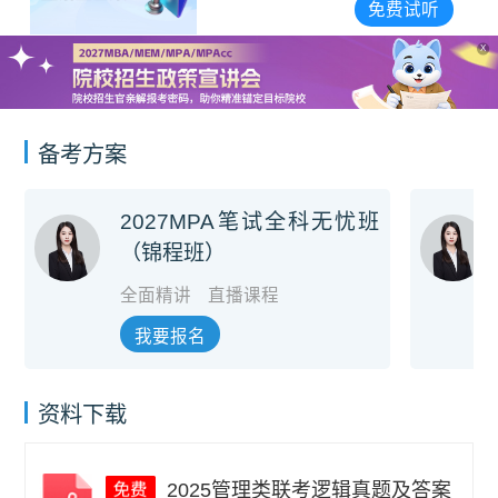
宣讲会合集
免费试听
X
备考方案
2027MPA笔试全科无忧班
（锦程班）
全面精讲
直播课程
我要报名
资料下载
2025管理类联考逻辑真题及答案