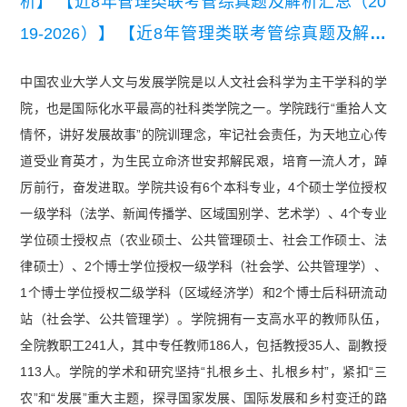
析】
【近8年管理类联考管综真题及解析汇总（20
19-2026）】
【近8年管理类联考管综真题及解析
汇总（2019-2026）】
【近8年考研英语（二）真
中国农业大学人文与发展学院是以人文社会科学为主干学科的学
题及详细解析汇总（2019-2026）】
院，也是国际化水平最高的社科类学院之一。学院践行“重拾人文
情怀，讲好发展故事”的院训理念，牢记社会责任，为天地立心传
道受业育英才，为生民立命济世安邦解民艰，培育一流人才，踔
厉前行，奋发进取。学院共设有6个本科专业，4个硕士学位授权
一级学科（法学、新闻传播学、区域国别学、艺术学）、4个专业
学位硕士授权点（农业硕士、公共管理硕士、社会工作硕士、法
律硕士）、2个博士学位授权一级学科（社会学、公共管理学）、
1个博士学位授权二级学科（区域经济学）和2个博士后科研流动
站（社会学、公共管理学）。学院拥有一支高水平的教师队伍，
全院教职工241人，其中专任教师186人，包括教授35人、副教授
113人。学院的学术和研究坚持“扎根乡土、扎根乡村”，紧扣“三
农”和“发展”重大主题，探寻国家发展、国际发展和乡村变迁的路