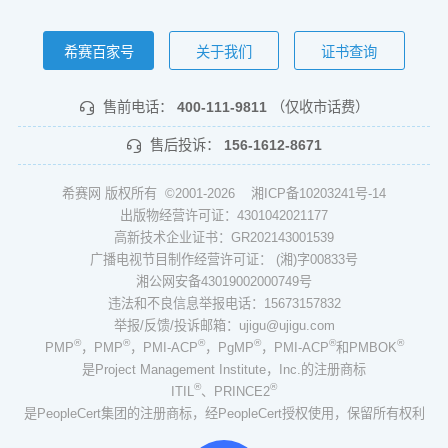
希赛百家号
关于我们
证书查询
售前电话：
400-111-9811
（仅收市话费）
售后投诉：
156-1612-8671
希赛网 版权所有 ©2001-2026
湘ICP备10203241号-14
出版物经营许可证：4301042021177
高新技术企业证书：GR202143001539
广播电视节目制作经营许可证： (湘)字00833号
湘公网安备43019002000749号
违法和不良信息举报电话：15673157832
举报/反馈/投诉邮箱：ujigu@ujigu.com
®
®
®
®
®
®
PMP
，PMP
，PMI-ACP
，PgMP
，PMI-ACP
和PMBOK
是Project Management Institute，Inc.的注册商标
®
®
ITIL
、PRINCE2
是PeopleCert集团的注册商标，经PeopleCert授权使用，保留所有权利