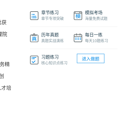
章节练习
模拟考场
章节专项突破
海量免费试题
批获
理院
历年真题
每日一练
真题实战演练
每天10题练习
习题练习
进入做题
核心知识点练习
务精
创
人才培