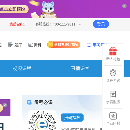
登录
报
资质&荣誉
客服热线：400-111-9811
包
题库
资料
新人礼包
视频课程
直播课堂
课程咨询
备考必读
学员服务
扫码择校
企业团报
日