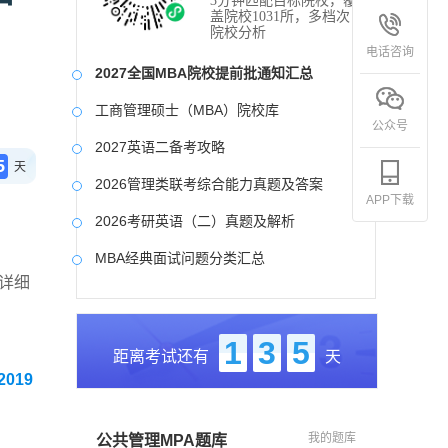
3分钟匹配目标院校，覆
盖院校1031所，多档次
院校分析
电话咨询
2027全国MBA院校提前批通知汇总
工商管理硕士（MBA）院校库
公众号
2027英语二备考攻略
5
天
2026管理类联考综合能力真题及答案
APP下载
2026考研英语（二）真题及解析
MBA经典面试问题分类汇总
详细
2017-2025近九年各科真题及详细解析
考研英语（二）试题库
1
3
5
距离考试还有
天
2027写作备考攻略
019
我的题库
公共管理MPA题库