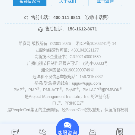
希赛百家号
关于我们
证书查询
售前电话：
400-111-9811
（仅收市话费）
售后投诉：
156-1612-8671
希赛网 版权所有 ©2001-2026
湘ICP备10203241号-14
出版物经营许可证：4301042021177
高新技术企业证书：GR202143001539
广播电视节目制作经营许可证： (湘)字00833号
湘公网安备43019002000749号
违法和不良信息举报电话：15673157832
举报/反馈/投诉邮箱：ujigu@ujigu.com
®
®
®
®
®
®
PMP
，PMP
，PMI-ACP
，PgMP
，PMI-ACP
和PMBOK
是Project Management Institute，Inc.的注册商标
®
®
ITIL
、PRINCE2
是PeopleCert集团的注册商标，经PeopleCert授权使用，保留所有权利
客服咨询