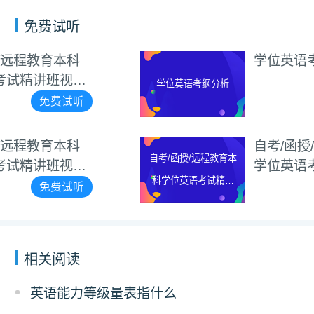
免费试听
科
学位英语考纲分析
频
学位英语考纲分析
免费试
听
科
自考/函授/远程教育本
自考/函授/远程教育本
频
学位英语考试精讲班视
科学位英语考试精讲
教程（新大纲）
听
免费试
班视频教程（新大
纲）
相关阅读
英语能力等级量表指什么