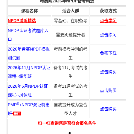
希赛网2026年NPDP备考精选
课程名称
适合人群
获取方式
NPDP试听精选
零基础、在职备考
点击学习
NPDP认证考试题库入
需要刷题提升者
点击练习
口
2026年希赛NPDP模拟
考前模考冲刺的考
免费下载
测试题
生
2026年11月NPDP认证
备考11月考试的考
点击购买
课程--霜华班
生
2026年5月NPDP认证
备考11月考试的考
点击购买
课程--风翎班
生
®
PMP
+NPDP双证特惠
自我提升成为复合
点击购买
班
型人才
扫一扫查询您是否符合报名条件